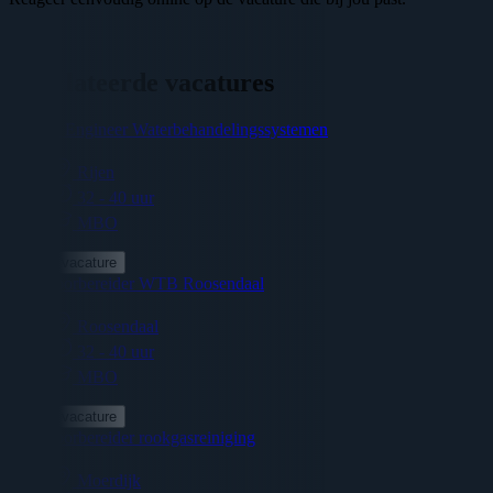
Gerelateerde vacatures
Service Engineer Waterbehandelingssystemen
Rijen
32 - 40 uur
MBO
Bekijk vacature
Werkvoorbereider WTB Roosendaal
Roosendaal
32 - 40 uur
MBO
Bekijk vacature
Werkvoorbereider rookgasreiniging
Moerdijk