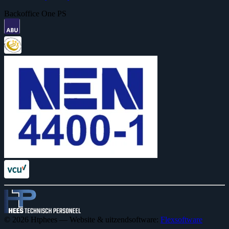
Backoffice One PS
© 2026 Htphees — Website & uitzendsoftware:
Flexsoftware