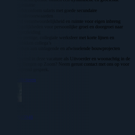
organisatie
Marktconform salaris met goede secundaire
arbeidsvoorwaarden
Veel verantwoordelijkheid en ruimte voor eigen inbreng
Mogelijkheden voor persoonlijke groei en doorgroei naar
projectleiding
Een prettige, collegiale werksfeer met korte lijnen en
betrokken collega’s
Werken aan uitdagende en afwisselende bouwprojecten
Geïnteresseerd in deze vacature als Uitvoerder en woonachtig in de
omgeving Bergen op Zoom? Neem gerust contact met ons op voor
een vrijblijvend gesprek.
Direct solliciteren
Adrie Hees
Recruiter
0617615948