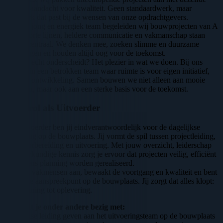
inzet en aandacht voor kwaliteit. Geen standaardwerk, maar
maatwerk dat past bij de wensen van onze opdrachtgevers.
Met een jong en energiek team begeleiden wij bouwprojecten van A
tot Z. Korte lijnen, heldere communicatie en vakmanschap staan
daarbij centraal. We denken mee, zoeken slimme en duurzame
oplossingen en houden altijd oog voor de toekomst.
Wat ons echt onderscheidt? Het plezier in wat we doen. Bij ons
werk je in een betrokken team waar ruimte is voor eigen initiatief,
groei en ontwikkeling. Samen bouwen we niet alleen aan mooie
projecten, maar ook aan een sterke basis voor de toekomst.
Jouw rol als Uitvoerder
Als Uitvoerder ben jij eindverantwoordelijk voor de dagelijkse
aansturing op de bouwplaats. Jij vormt de spil tussen projectleiding,
werkvoorbereiding en uitvoering. Met jouw overzicht, leiderschap
en bouwkundige kennis zorg je ervoor dat projecten veilig, efficiënt
en volgens planning worden gerealiseerd.
Je stuurt vakmensen aan, bewaakt de voortgang en kwaliteit en bent
het eerste aanspreekpunt op de bouwplaats. Jij zorgt dat alles klopt:
van planning tot oplevering.
Je houdt je onder andere bezig met:
Dagelijkse leiding geven aan het uitvoeringsteam op de bouwplaats