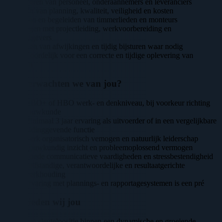
Coördineren van personeel, onderaannemers en leveranciers
Bewaken van planning, kwaliteit, veiligheid en kosten
Aansturen en begeleiden van timmerlieden en monteurs
Overleggen met projectleiding, werkvoorbereiding en
opdrachtgevers
Signaleren van afwijkingen en tijdig bijsturen waar nodig
Verantwoordelijk voor een correcte en tijdige oplevering van
projecten
Wat verwachten we van jou?
MBO+ of HBO werk- en denkniveau, bij voorkeur richting
bouwkunde
Minimaal 3 jaar ervaring als uitvoerder of in een vergelijkbare
leidinggevende functie
Sterk organisatorisch vemogen en natuurlijk leiderschap
Bouwkundig inzicht en probleemoplossend vermogen
Goede communicatieve vaardigheden en stressbestendigheid
Zelfstandige, verantwoordelijke en resultaatgerichte
werkhouding
Ervaring met plannings- en rapportagesystemen is een pré
Wat bieden wij jou
Een sleutelpositie binnen een dynamische en groeiende