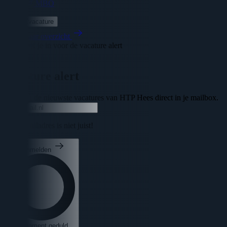
MBO
Bekijk vacature
Terug naar overzicht
Schrijf je in voor de vacature alert
Sluiten
Vacature alert
Ontvang de nieuwste vacatures van HTP Hees direct in je mailbox.
Uw e-mailadres is niet juist!
Aanmelden
Een moment geduld...