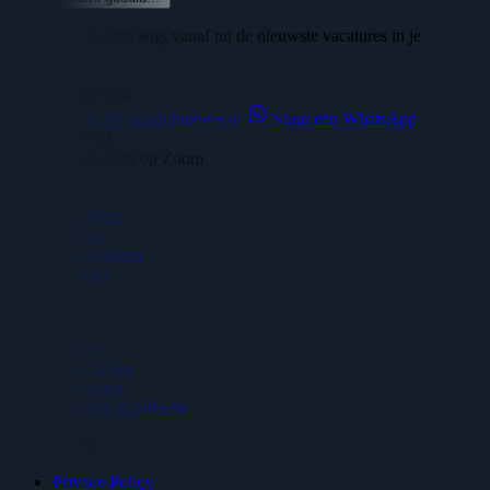
🎉 Succes! Je ontvangt vanaf nu de nieuwste vacatures in je
mailbox!
Contact gegevens
06 - 45 03 45 86
info@htphees.nl
Stuur een WhatsApp
Veilingdreef 21
4614 RX | Bergen op Zoom
Vacatures
Vacatures
Regio’s
Vakgebieden
Locaties
Diensten
Advies
Detacheren
Uitzenden
Werving & Selectie
Voorwaarden
Privacy Policy