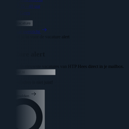
35 - 40 uur
Geen
Bekijk vacature
Terug naar overzicht
Schrijf je in voor de vacature alert
Sluiten
Vacature alert
Ontvang de nieuwste vacatures van HTP Hees direct in je mailbox.
Uw e-mailadres is niet juist!
Aanmelden