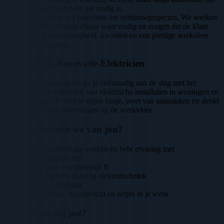
elkaar te helpen wanneer dat nodig is.
Al jaren verzorgen wij renovatie- en verbouwprojecten, We werken
met korte lijnen, helpen elkaar waar nodig en zorgen dat de klant
tevreden is. Betrouwbaarheid, kwaliteit en een prettige werksfeer
staan bij ons voorop.
Jouw rol als Renovatie-Elektricien
Als renovatie-elektricien ga je zelfstandig aan de slag met het
vernieuwen en uitbreiden van elektrische installaties in woningen en
bedrijfspanden. Je hebt je eigen busje, weet van aanpakken en denkt
mee in praktische oplossingen op de werkvloer.
Wat verwachten we van jou?
Je kunt zelfstandig werken en hebt ervaring met
renovatieprojecten
In het bezit van rijbewijs B
MBO-diploma richting elektrotechniek
VCA-vol diploma
Betrouwbaar, klantgericht en netjes in je werk
Wat bieden wij jou?