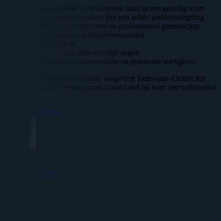
Een afwisselende en uitdagende baan in een gezellig team
Een marktconform salaris met een solide pensioenregeling
Uitzicht op een bedrijfsbus en professioneel gereedschap
Goede secundaire arbeidsvoorwaarden
8% vakantiegeld
Ruimte voor vakantie- en vrije dagen
Zekerheid bij een betrouwbare en groeiende werkgever
Geinteresseerd in deze vacature omgeving Renovatie-Elektricien
Bergen op Zoom? Neem gerust contact met op voor een vrijblijvend
gesprek.
Direct solliciteren
Adrie Hees
Recruiter
0617615948