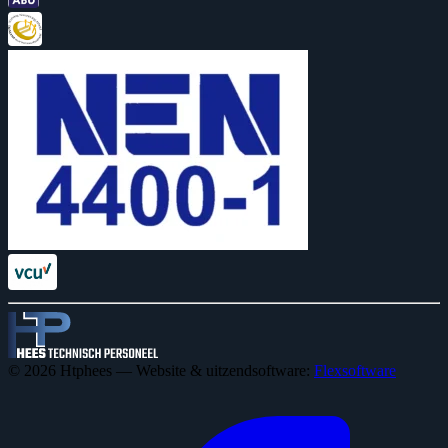
© 2026 Htphees — Website & uitzendsoftware:
Flexsoftware