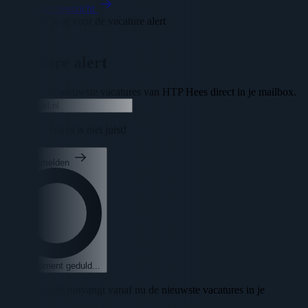
Terug naar overzicht
Schrijf je in voor de vacature alert
Sluiten
Vacature alert
Ontvang de nieuwste vacatures van HTP Hees direct in je mailbox.
Uw e-mailadres is niet juist!
Aanmelden
Een moment geduld...
🎉 Succes! Je ontvangt vanaf nu de nieuwste vacatures in je
mailbox!