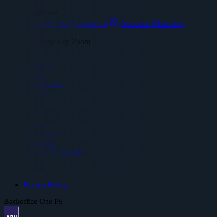
Contact gegevens
06 - 45 03 45 86
info@htphees.nl
Stuur een WhatsApp
Veilingdreef 21
4614 RX | Bergen op Zoom
Vacatures
Vacatures
Regio’s
Vakgebieden
Locaties
Diensten
Advies
Detacheren
Uitzenden
Werving & Selectie
Voorwaarden
Privacy Policy
Backoffice One PS