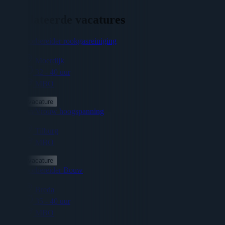
Gerelateerde vacatures
Werkvoorbereider rookgasreiniging
Moerdijk
32 - 40 uur
MBO
Bekijk vacature
Voorman/Vrouw hoogspanning
Tilburg
MBO
Bekijk vacature
Werkvoorbereider Bouw
Breda
35 - 40 uur
MBO