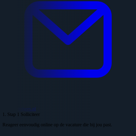
adrie@htphees.nl
1. Stap 1 Solliciteer
2
Reageer eenvoudig online op de vacature die bij jou past.
W