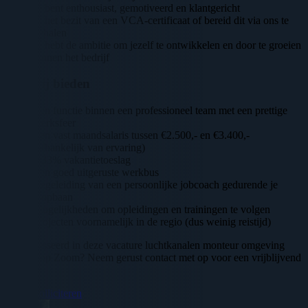
Je bent enthousiast, gemotiveerd en klantgericht
In het bezit van een VCA-certificaat of bereid dit via ons te
behalen
Je hebt de ambitie om jezelf te ontwikkelen en door te groeien
binnen het bedrijf
Wat wij bieden
Een functie binnen een professioneel team met een prettige
werksfeer
Een vast maandsalaris tussen €2.500,- en €3.400,-
(afhankelijk van ervaring)
8,33% vakantietoeslag
Een goed uitgeruste werkbus
Begeleiding van een persoonlijke jobcoach gedurende je
loopbaan
Mogelijkheden om opleidingen en trainingen te volgen
Projecten voornamelijk in de regio (dus weinig reistijd)
Geinteresseerd in deze vacature luchtkanalen monteur omgeving
Bergen op Zoom? Neem gerust contact met op voor een vrijblijvend
gesprek.
Direct solliciteren