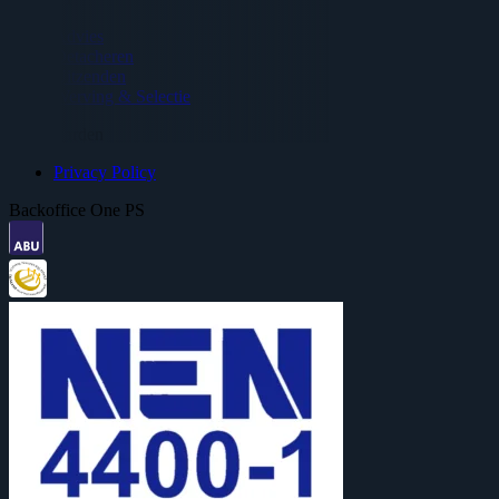
Advies
Detacheren
Uitzenden
Werving & Selectie
Voorwaarden
Privacy Policy
Backoffice One PS