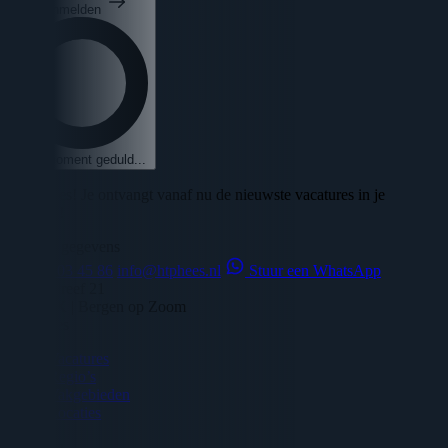
Aanmelden
Een moment geduld...
🎉 Succes! Je ontvangt vanaf nu de nieuwste vacatures in je
mailbox!
Contact gegevens
06 - 45 03 45 86
info@htphees.nl
Stuur een WhatsApp
Veilingdreef 21
4614 RX | Bergen op Zoom
Vacatures
Vacatures
Regio’s
Vakgebieden
Locaties
Diensten