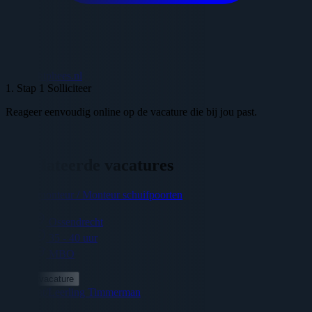
adrie@htphees.nl
1. Stap 1 Solliciteer
2
Reageer eenvoudig online op de vacature die bij jou past.
W
Gerelateerde vacatures
Elektromonteur / Monteur schuifpoorten
Ossendrecht
35 - 40 uur
MBO
Bekijk vacature
Assistent/Leerling Timmerman