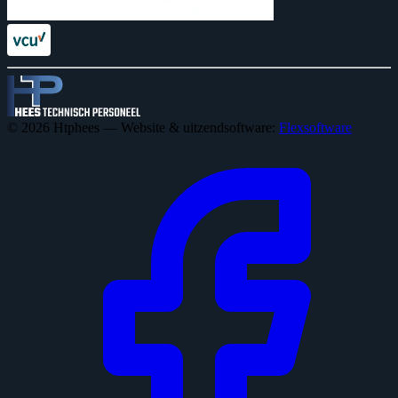
© 2026 Htphees — Website & uitzendsoftware:
Flexsoftware