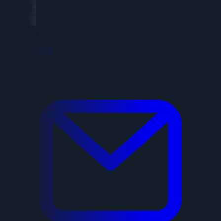
Adrie Hees
Recruiter
0617615948