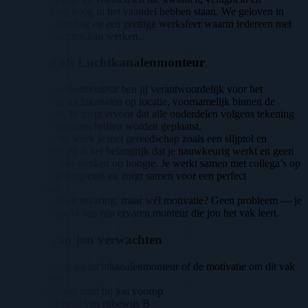
samenwerking hoog in het vaandel hebben staan. We geloven in
groei, ontwikkeling en een prettige werksfeer waarin iedereen met
trots aan projecten kan werken.
Jouw rol als Luchtkanalenmonteur
Als Luchtkanalenmonteur ben jij verantwoordelijk voor het
monteren van luchtkanalen op locatie, voornamelijk binnen de
utiliteitsbouw. Je zorgt ervoor dat alle onderdelen volgens tekening
en veiligheidsvoorschriften worden geplaatst.
In deze functie werk je met gereedschap zoals een slijptol en
boormachine, en is het belangrijk dat je nauwkeurig werkt en geen
moeite hebt met werken op hoogte. Je werkt samen met collega’s op
verschillende projecten en zorgt samen voor een perfect
eindresultaat.
Heb je nog geen ervaring, maar wél motivatie? Geen probleem — je
wordt gekoppeld aan een ervaren monteur die jou het vak leert.
Wat we van jou verwachten
Ervaring als luchtkanalenmonteur of de motivatie om dit vak
te leren
Veiligheid staat bij jou voorop
In het bezit van rijbewijs B