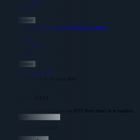
40 - 40 uur
MBO
Bekijk vacature
Junior Service Engineer Waterbehandelingssystemen
Rijen
32 - 40 uur
MBO
Bekijk vacature
Terug naar overzicht
Schrijf je in voor de vacature alert
Sluiten
Vacature alert
Ontvang de nieuwste vacatures van HTP Hees direct in je mailbox.
Uw e-mailadres is niet juist!