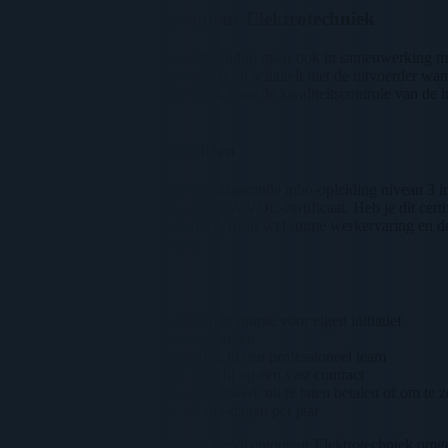
Jouw rol als Servicemonteur Elektrotechniek
Als servicemonteur werk je zelfstandig, maar ook in samenwerking met
er voldoende materiaal aanwezig is en schakelt met de uitvoerder wan
Daarnaast ben je verantwoordelijk voor de kwaliteitscontrole van de in
hebt met de klant.
Wat we van jou verwachten
Wij zoeken een monteur met een afgeronde mbo-opleiding niveau 3 in W-
rijbewijs B en bij voorkeur een VCA VOL-certificaat. Heb je dit certif
Heb je niet alle vereiste diploma’s, maar wel ruime werkervaring en d
gaan met drukte en deadlines.
Wat wij jou bieden
Een afwisselende functie met ruimte voor eigen initiatief
Uitstekende arbeidsvoorwaarden
Een prettige werkomgeving in een professioneel team
Bij goed functioneren uitzicht op een vast contract
De keuze om reistijd en overwerk uit te laten betalen of om te zet
24 vakantiedagen en 13 adv-dagen per jaar
Geinteresseerd in deze vacature Servicemonteur Elektrotechniek omg