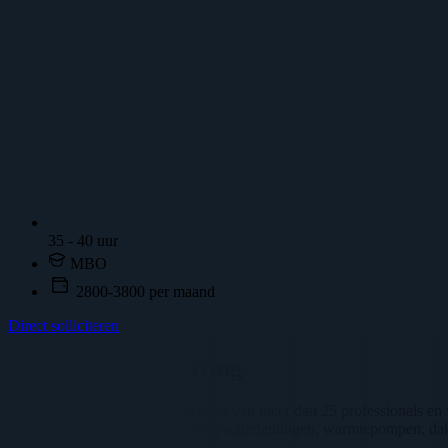
35 - 40 uur
MBO
2800-3800 per maand
Direct solliciteren
Vacature omschrijving
Wij bestaan uit een betrokken team van meer dan 25 professionals en 
van cv- en gasinstallaties, elektra, waterleidingen, warmtepompen, da