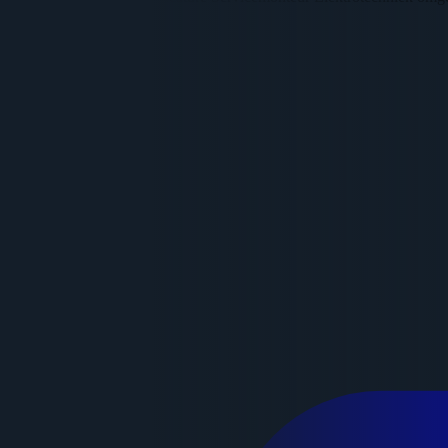
Direct solliciteren
Adrie Hees
Recruiter
0617615948