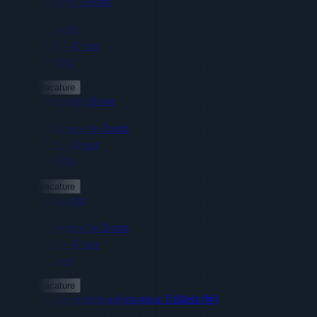
Servicemonteur Elektro
Heerle
35 - 40 uur
MBO
Bekijk vacature
Werkvoorbereider Bouw
Bergen Op Zoom
35 - 40 uur
MBO
Bekijk vacature
Leerling glaszetter
Bergen Op Zoom
32 - 40 uur
Geen
Bekijk vacature
Junior Service-onderhoudsmonteur Utiliteit (W)