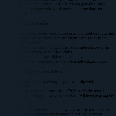
verenigingen en overheidsinstellingen is het een geruststellende
gedachte dat er samengewerkt wordt met een betrouwbare en
vakkundige partner.
Jouw werkzaamheden
Plaatsen en monteren van schuifpoorten inclusief de fundering
Aansluiten van aandrijvingen en instellen van het systeem,
inclusief zenders
Installeren van extra voorzieningen zoals intercomsystemen,
camerabeveiliging en GSM-modules
Oplossen van storingen tijdens de werkdag
Uitvoeren van onderhoud en kleine herstelwerkzaamheden
Wat we van jou verwachten
Afgeronde MBO-opleiding of gelijkwaardig werk- en
denkniveau
Basiskennis van elektrotechniek (230V en zwakstroom)
Ervaring is een pré, maar geen vereiste – wij leren je graag het
vak
Rijbewijs B
Bereid om grondwerk en buitenwerkzaamheden uit te voeren
Goede beheersing van Nederlands en/of Engels, zowel