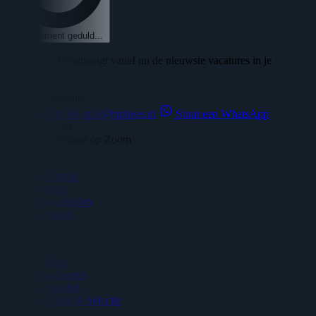
Een moment geduld...
🎉 Succes! Je ontvangt vanaf nu de nieuwste vacatures in je
mailbox!
Contact gegevens
06 - 45 03 45 86
info@htphees.nl
Stuur een WhatsApp
Veilingdreef 21
4614 RX | Bergen op Zoom
Vacatures
Vacatures
Regio’s
Vakgebieden
Locaties
Diensten
Advies
Detacheren
Uitzenden
Werving & Selectie