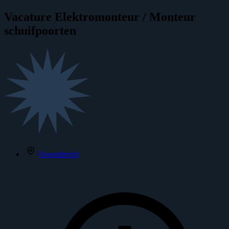
Vacature
Elektromonteur / Monteur
schuifpoorten
Ossendrecht