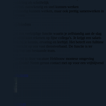
mondeling als schriftelijk
Flexibel, nauwkeurig en snel kunnen werken
Zelfstandig kunnen werken, maar ook prettig samenwerken in
een team
Wat wij bieden
Wij bieden een veelzijdige functie waarin je zelfstandig aan de slag
gaat maar altijd kunt rekenen op fijne collega’s. Je krijgt een salaris
dat aansluit bij je kennis, ervaring en leeftijd. Het betreft een fulltime
baan met uitzicht op een vast dienstverband. De functie is ter
versterking van ons bestaande team.
Geinteresseerd in deze vacature Hekbouw monteur omgeving
Bergen op Zoom? Neem gerust contact met op voor een vrijblijvend
gesprek.
Direct solliciteren
Adrie Hees
Recruiter
0617615948