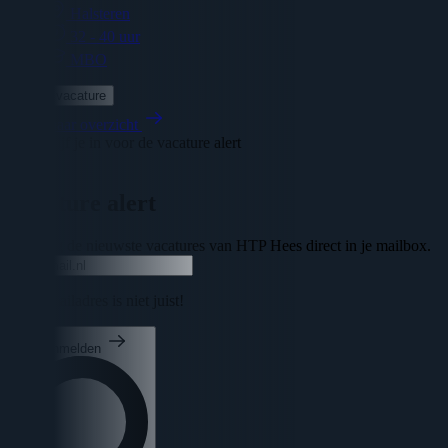
Halsteren
32 - 40 uur
MBO
Bekijk vacature
Terug naar overzicht
Schrijf je in voor de vacature alert
Sluiten
Vacature alert
Ontvang de nieuwste vacatures van HTP Hees direct in je mailbox.
Uw e-mailadres is niet juist!
Aanmelden