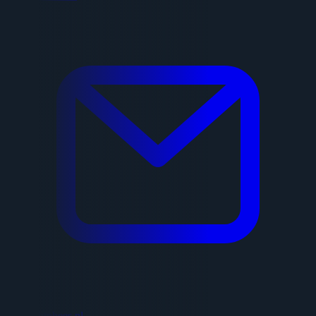
adrie@htphees.nl