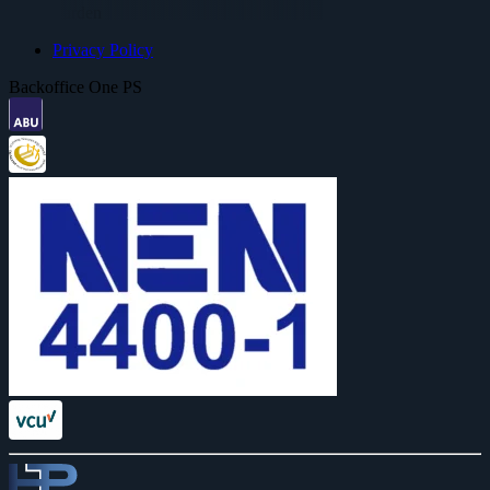
Voorwaarden
Privacy Policy
Backoffice One PS