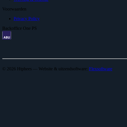
Voorwaarden
Privacy Policy
Backoffice One PS
© 2026 Htphees — Website & uitzendsoftware:
Flexsoftware