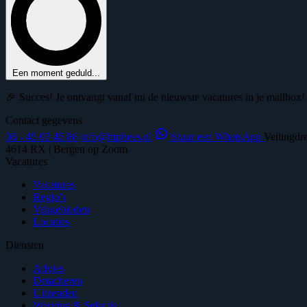
Een moment geduld...
🎉 Succes! Je ontvangt vanaf nu de nieuwste vacatures in je mailbox!
Contact gegevens
06 - 45 03 45 86
info@htphees.nl
Stuur een WhatsApp
Veilingdr
4614 RX | Bergen op Zoom
Vacatures
Vacatures
Regio’s
Vakgebieden
Locaties
Diensten
Advies
Detacheren
Uitzenden
Werving & Selectie