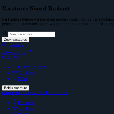
Vacatures Noord-Brabant
Bij Htphees helpen wij jou graag met het vinden van de perfecte baa
gerust contact met ons op, en wij gaan direct voor jou aan de slag o
Zoek vacatures
Calculator
Alle vacatures
Calculator
Bergen Op Zoom
32 - 40 uur
MBO
Bekijk vacature
Commercieel Medewerker Binnendienst
Halsteren
32 - 40 uur