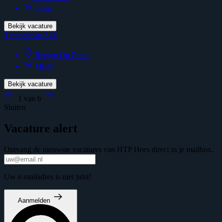
Geen
Bekijk vacature
Timmerman ZZP
Bergen Op Zoom
MBO
Bekijk vacature
1 van 6
Sluiten
Vacature alert
Ontvang de nieuwste vacatures van HTP Hees direct in je mailbox.
Uw e-mailadres is niet juist!
Aanmelden