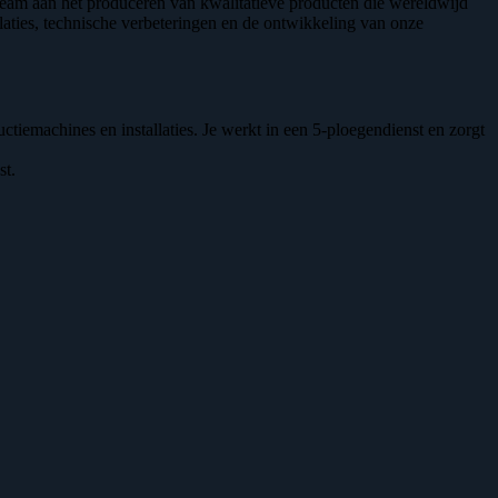
 team aan het produceren van kwalitatieve producten die wereldwijd
llaties, technische verbeteringen en de ontwikkeling van onze
iemachines en installaties. Je werkt in een 5-ploegendienst en zorgt
st.