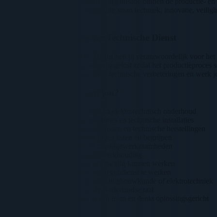
Wij zijn een groeiende en stabiele organisatie binnen de productie- 
geliefd zijn. Binnen onze organisatie staan techniek, innovatie, veil
medewerkers.
Jouw rol als Medewerker Technische Dienst
Als Medewerker Technische Dienst ben jij verantwoordelijk voor het o
ervoor dat storingen snel worden opgelost zodat het productieproces so
Daarnaast denk je actief mee over technische verbeteringen en werk j
Wat verwachten we van jou?
Ervaring met mechanisch en elektrotechnisch onderhoud
Kennis van productiemachines en technische installaties
Ervaring met storingen oplossen en technische herstellingen
Je kunt technische tekeningen lezen en begrijpen
Basiskennis van las- en montagewerkzaamheden
Praktische en planmatige werkhouding
Veilig, nauwkeurig en zelfstandig kunnen werken
Bereidheid om in een 5-ploegendienst te werken
MTS diploma richting werktuigbouwkunde of elektrotechniek
Goede beheersing van de Nederlandse taal
Je werkt graag samen in een team en denkt oplossingsgericht