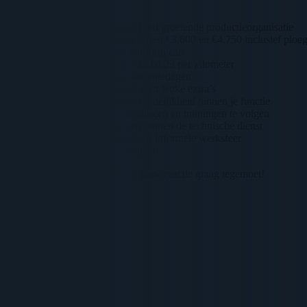
Wat bieden wij jou
Een stabiele baan binnen een groeiende productieorganisatie
Een bruto maandsalaris tussen €3.600 en €4.750 inclusief ploe
Beloning en pensioen conform cao
Reiskostenvergoeding van €0,23 per kilometer
Vakantiegeld en extra vakantiedagen
Een maandelijks budget voor leuke extra’s
Veel vrijheid en verantwoordelijkheid binnen je functie
Mogelijkheden om opleidingen en trainingen te volgen
Doorgroeimogelijkheden binnen de technische dienst
Werken in een collegiale en informele werksfeer
Uitzicht op een vast contract
Heb je interesse? Dan zien wij jouw reactie graag tegemoet!
Direct solliciteren
Adrie Hees
Recruiter
0617615948