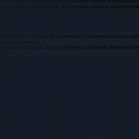
en voedingsmiddelenindustrie. Dagelijks werken wij met een enthousiast
igheid en samenwerking centraal. We investeren continu in moderne insta
nderhouden, verbeteren en optimaal laten functioneren van onze product
epel blijft verlopen.
e mee aan onderhouds- en innovatieprojecten binnen de technische dien