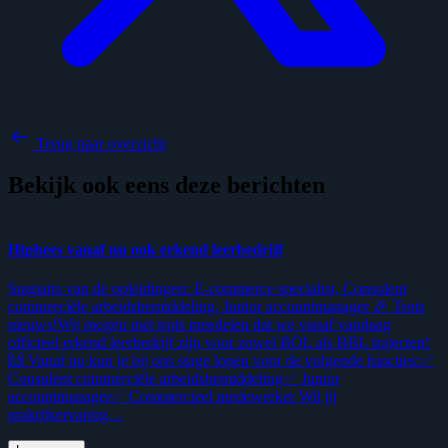
Terug naar overzicht
Bekijk ook eens deze berichten
Htphees vanaf nu ook erkend leerbedrijf
V
o
Stagiairs van de opleidingen: E-commerce specialist, Consulent
commerciële arbeidsbemiddeling, Junior accountmanager 🎉 Trots
B
nieuws!Wij mogen met trots meedelen dat we vanaf vandaag
r
officieel erkend leerbedrijf zijn voor zowel BOL als BBL trajecten!
d
🙌 Vanaf nu kun je bij ons stage lopen voor de volgende functies:✅
b
Consulent commerciële arbeidsbemiddeling✅ Junior
h
accountmanager✅ Commercieel medewerker Wil jij
a
praktijkervaring…
o