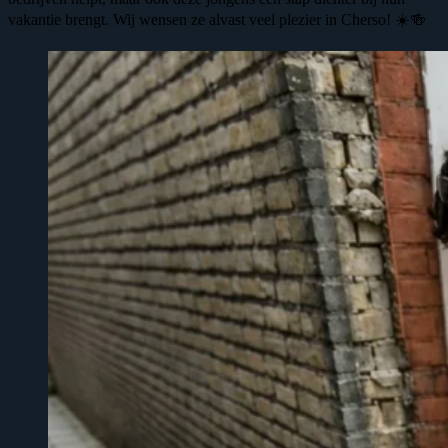
vakantie brengt. Wij wensen ze alvast veel plezier in Cherso! ☀️🍻