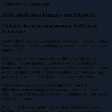
25 juni 2026 — 1 min leestijd
Zelfs studenten kiezen voor Htphees
Ondanks de warme temperaturen, buffelen we
lekker door
Hardwerkend, leergierig en niet bang om hun handen vies te maken,
Deze week hebben een aantal jonge gasten via ons een mooie klus
opgepakt. 💪
Met de zomervakantie voor de deur wilden ze graag wat extra
verdienen, en daar hoefden ze niet lang over na te denken. De
jongens zijn aan de slag gegaan met verschillende werkzaamheden
en hebben laten zien dat ze echte aanpakkers zijn. Geen geklaag,
gewoon hard werken en de handen uit de mouwen steken.
Het resultaat? Een tevreden opdrachtgever én een leuke
bijverdienste voor de jongens. Zo sparen ze samen voor hun
vakantie naar Chersonissos, waar ze straks kunnen genieten van een
welverdiende zomer.
Mooi om te zien hoe een paar dagen lekker klussen niet alleen
bedrijven helpt, maar ook deze jongens een stap dichter bij hun