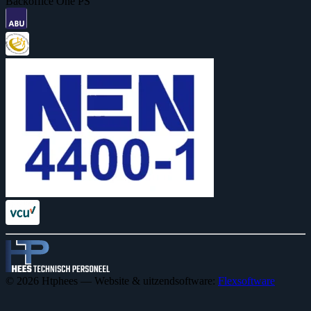
Backoffice One PS
© 2026 Htphees — Website & uitzendsoftware:
Flexsoftware