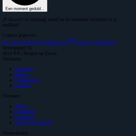
Een moment geduld...
🎉 Succes! Je ontvangt vanaf nu de nieuwste vacatures in je
mailbox!
Contact gegevens
06 - 45 03 45 86
info@htphees.nl
Stuur een WhatsApp
Veilingdreef 21
4614 RX | Bergen op Zoom
Vacatures
Vacatures
Regio’s
Vakgebieden
Locaties
Diensten
Advies
Detacheren
Uitzenden
Werving & Selectie
Voorwaarden