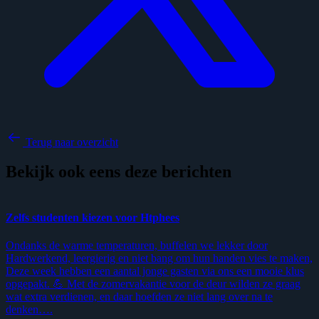
Terug naar overzicht
Bekijk ook eens deze berichten
Zelfs studenten kiezen voor Htphees
E
Ondanks de warme temperaturen, buffelen we lekker door
H
Hardwerkend, leergierig en niet bang om hun handen vies te maken,
e
Deze week hebben een aantal jonge gasten via ons een mooie klus
n
opgepakt. 💪 Met de zomervakantie voor de deur wilden ze graag
e
wat extra verdienen, en daar hoefden ze niet lang over na te
Z
denken….