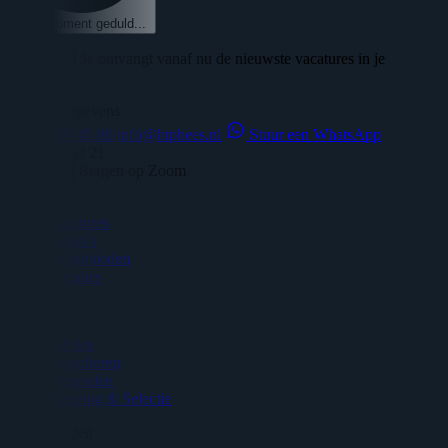
Een moment geduld...
🎉 Succes! Je ontvangt vanaf nu de nieuwste vacatures in je
mailbox!
Contact gegevens
06 - 45 03 45 86
info@htphees.nl
Stuur een WhatsApp
Veilingdreef 21
4614 RX | Bergen op Zoom
Vacatures
Vacatures
Regio’s
Vakgebieden
Locaties
Diensten
Advies
Detacheren
Uitzenden
Werving & Selectie
Voorwaarden