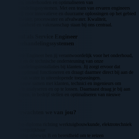
ontwerpen, onderhouden en optimaliseren van
waterbehandelingssystemen. Met een team van ervaren engineers
zorgen wij voor innovatieve en duurzame oplossingen op het gebied
van drinkwater, proceswater en afvalwater. Kwaliteit,
betrouwbaarheid en vakmanschap staan bij ons centraal.
Jouw rol als Service Engineer
Waterbehandelingssystemen
Als Service Engineer ben jij verantwoordelijk voor het onderhoud,
de service en de technische ondersteuning van onze
waterbehandelingsinstallaties bij klanten. Jij zorgt ervoor dat
systemen optimaal functioneren en draagt daarmee direct bij aan de
kwaliteit van water in uiteenlopende toepassingen.
Je werkt nauw samen met klanten, technici en ingenieurs om
storingen te analyseren en op te lossen. Daarnaast draag je bij aan
het installeren, in bedrijf stellen en optimaliseren van nieuwe
systemen.
Wat verwachten we van jou?
Mbo-diploma richting werktuigbouwkunde, elektrotechniek
of vergelijkbaar
Geldig rijbewijs B en bereidheid om te reizen