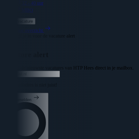
32 - 40 uur
MBO
Bekijk vacature
Terug naar overzicht
Schrijf je in voor de vacature alert
Sluiten
Vacature alert
Ontvang de nieuwste vacatures van HTP Hees direct in je mailbox.
Uw e-mailadres is niet juist!
Aanmelden