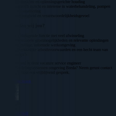
Klantgerichte en oplossingsgerichte houding
Technisch inzicht en interesse in waterbehandeling, pompen
of automatisering
Leergierigheid en verantwoordelijkheidsgevoel
Wat bieden wij jou?
Een uitdagende functie met veel afwisseling
Professionele groeimogelijkheden en relevante opleidingen
Een prettige, informele werkomgeving
Aantrekkelijke arbeidsvoorwaarden en een hecht team van
collega’s
Geïnteresseerd in deze vacature service engineer
waterbehandelingssystemen omgeving Breda? Neem gerust contact
met ons op voor een vrijblijvend gesprek.
Direct solliciteren
Adrie Hees
Recruiter
0617615948