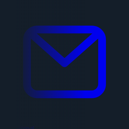
adrie@htphees.nl