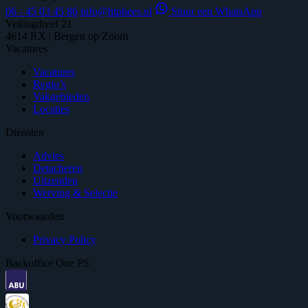
06 - 45 03 45 86
info@htphees.nl
Stuur een WhatsApp
Veilingdreef 21
4614 RX | Bergen op Zoom
Vacatures
Vacatures
Regio’s
Vakgebieden
Locaties
Diensten
Advies
Detacheren
Uitzenden
Werving & Selectie
Voorwaarden
Privacy Policy
Backoffice One PS