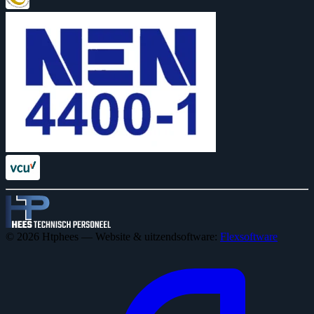
© 2026 Htphees — Website & uitzendsoftware:
Flexsoftware