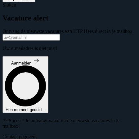
Sluiten
Vacature alert
Ontvang de nieuwste vacatures van HTP Hees direct in je mailbox.
Uw e-mailadres is niet juist!
Aanmelden
Een moment geduld...
🎉 Succes! Je ontvangt vanaf nu de nieuwste vacatures in je
mailbox!
Contact gegevens