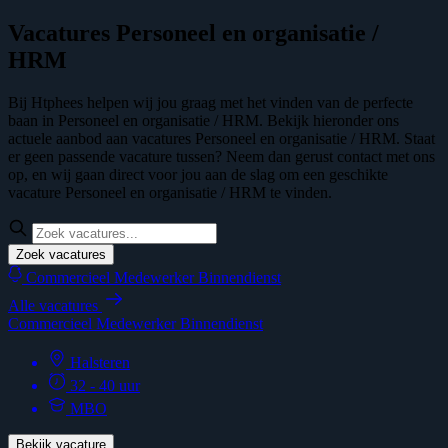
Vacatures Personeel en organisatie /
HRM
Bij Htphees helpen wij jou graag met het vinden van de perfecte
baan in Personeel en organisatie / HRM. Bekijk hieronder ons
actuele aanbod aan vacatures Personeel en organisatie / HRM. Staat
er geen passende vacature tussen? Neem dan gerust contact met ons
op, en wij gaan direct voor jou aan de slag om een geschikte
vacature Personeel en organisatie / HRM te vinden.
Zoek vacatures
Commercieel Medewerker Binnendienst
Alle vacatures
Commercieel Medewerker Binnendienst
Halsteren
32 - 40 uur
MBO
Bekijk vacature