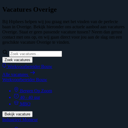
Vacatures Overige
Bij Htphees helpen wij jou graag met het vinden van de perfecte
baan in Overige. Bekijk hieronder ons actuele aanbod aan vacatures
Overige. Staat er geen passende vacature tussen? Neem dan gerust
contact met ons op, en wij gaan direct voor jou aan de slag om een
geschikte vacature Overige te vinden.
Zoek vacatures
Werkvoorbereider Bouw
Alle vacatures
Werkvoorbereider Bouw
Bergen Op Zoom
40 - 40 uur
MBO
Bekijk vacature
Industrieel Monteur