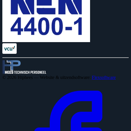
© 2026 Htphees — Website & uitzendsoftware:
Flexsoftware