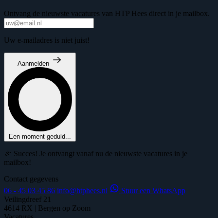
Ontvang de nieuwste vacatures van HTP Hees direct in je mailbox.
Uw e-mailadres is niet juist!
Aanmelden
Een moment geduld...
🎉 Succes! Je ontvangt vanaf nu de nieuwste vacatures in je
mailbox!
Contact gegevens
06 - 45 03 45 86
info@htphees.nl
Stuur een WhatsApp
Veilingdreef 21
4614 RX | Bergen op Zoom
Vacatures