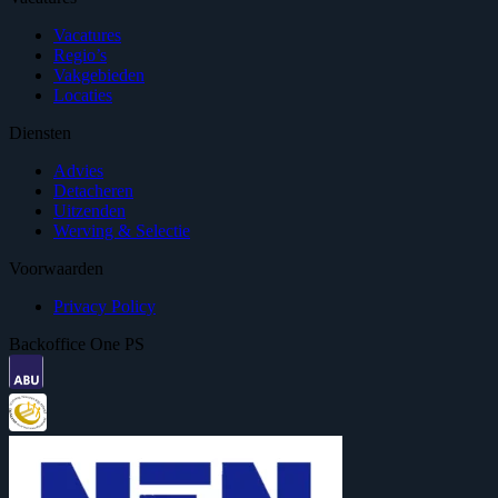
Vacatures
Regio’s
Vakgebieden
Locaties
Diensten
Advies
Detacheren
Uitzenden
Werving & Selectie
Voorwaarden
Privacy Policy
Backoffice One PS