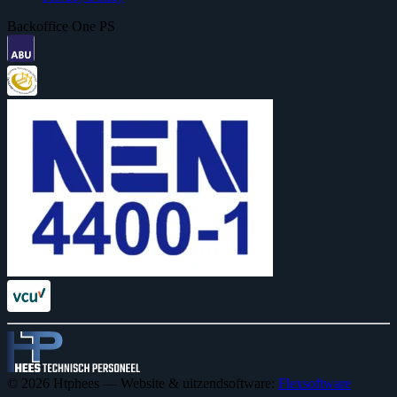
Backoffice One PS
© 2026 Htphees — Website & uitzendsoftware:
Flexsoftware