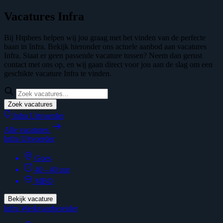
Vacatures Infra
Bij Htphees helpen wij jou graag met het vinden van de perfecte
baan in Infra. Bekijk hieronder ons actuele aanbod aan vacatures
Infra. Staat er geen passende vacature tussen? Neem dan gerust
contact met ons op, en wij gaan direct voor jou aan de slag om een
geschikte vacature Infra te vinden.
Zoek vacatures
Infra Uitvoerder
Alle vacatures
Infra Uitvoerder
Goes
40 - 40 uur
MBO
Bekijk vacature
Infra Werkvoorbereider