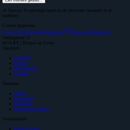
Een moment geduld...
🎉 Succes! Je ontvangt vanaf nu de nieuwste vacatures in je
mailbox!
Contact gegevens
06 - 45 03 45 86
info@htphees.nl
Stuur een WhatsApp
Veilingdreef 21
4614 RX | Bergen op Zoom
Vacatures
Vacatures
Regio’s
Vakgebieden
Locaties
Diensten
Advies
Detacheren
Uitzenden
Werving & Selectie
Voorwaarden
Privacy Policy