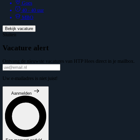
Goes
40 - 40 uur
MBO
Bekijk vacature
Sluiten
Vacature alert
Ontvang de nieuwste vacatures van HTP Hees direct in je mailbox.
Uw e-mailadres is niet juist!
Aanmelden