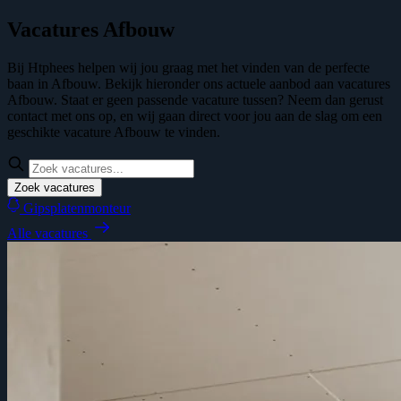
Vacatures Afbouw
Bij Htphees helpen wij jou graag met het vinden van de perfecte
baan in Afbouw. Bekijk hieronder ons actuele aanbod aan vacatures
Afbouw. Staat er geen passende vacature tussen? Neem dan gerust
contact met ons op, en wij gaan direct voor jou aan de slag om een
geschikte vacature Afbouw te vinden.
Zoek vacatures
Gipsplatenmonteur
Alle vacatures