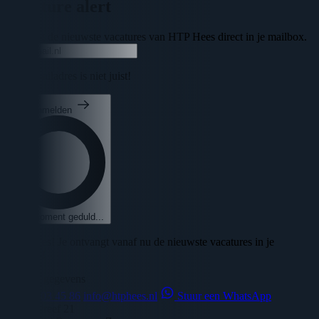
Vacature alert
Ontvang de nieuwste vacatures van HTP Hees direct in je mailbox.
Uw e-mailadres is niet juist!
Aanmelden
Een moment geduld...
🎉 Succes! Je ontvangt vanaf nu de nieuwste vacatures in je
mailbox!
Contact gegevens
06 - 45 03 45 86
info@htphees.nl
Stuur een WhatsApp
Veilingdreef 21