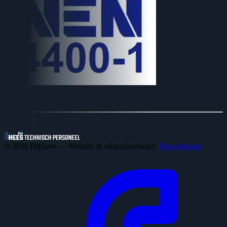
© 2026 Htphees — Website & uitzendsoftware:
Flexsoftware