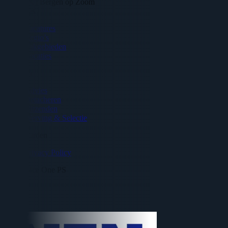
4614 RX | Bergen op Zoom
Vacatures
Vacatures
Regio’s
Vakgebieden
Locaties
Diensten
Advies
Detacheren
Uitzenden
Werving & Selectie
Voorwaarden
Privacy Policy
Backoffice One PS