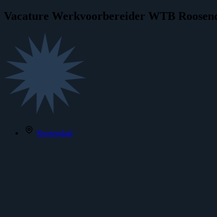
Vacature
Werkvoorbereider WTB Roosen
Roosendaal