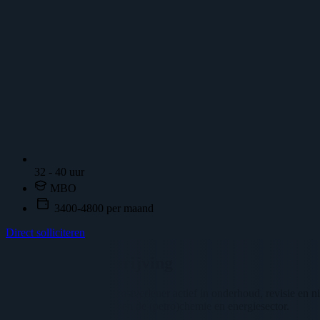
32 - 40 uur
MBO
3400-4800 per maand
Direct solliciteren
Vacature omschrijving
Wij zijn een technisch dienstverlener actief in onderhoud, revisie 
uitdagende projecten binnen de (petro)chemie en energiesector.