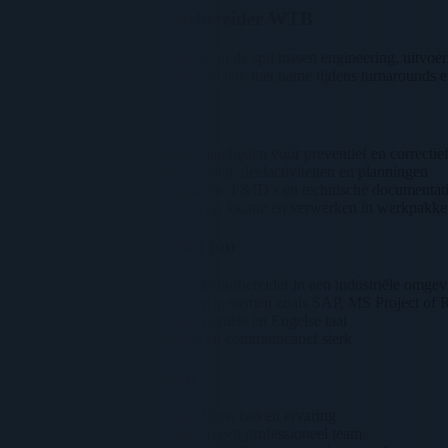
Jouw rol als Werkvoorbereider WTB
Als werkvoorbereider WTB ben jij de spil tussen engineering, uitvoer
onderhouds- en nieuwbouwprojecten, met name tijdens turnarounds en 
Wat ga je doen
Voorbereiden van werkzaamheden voor preventief en correctie
Opstellen van werkmethoden, deelactiviteiten en planningen
Controleren van tekeningen, P&ID’s en technische documentat
Beoordelen van situaties op locatie en verwerken in werkpakke
Wat verwachten we van jou
2-5 jaar ervaring als werkvoorbereider in een industriële omgev
Kennis van MS Office en systemen zoals SAP, MS Project of 
Beheersing van de Nederlandse en Engelse taal
Zelfstandig, nauwkeurig en communicatief sterk
Wat bieden we jou aan
Marktconform salaris volgens cao en ervaring
Uitdagende functie binnen een professioneel team