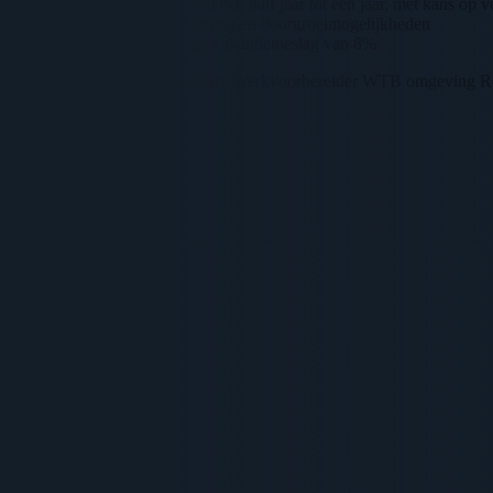
Projecten van minimaal een half jaar tot een jaar, met kans op 
Ruimte voor ontwikkeling en doorgroeimogelijkheden
25 vakantiedagen plus vakantietoeslag van 8%
Geinteresseerd in deze vacature Werkvoorbereider WTB omgeving Roo
Direct solliciteren
Adrie Hees
Recruiter
0617615948