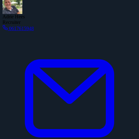
Adrie Hees
Recruiter
0617615948