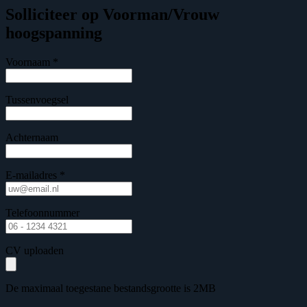
Solliciteer op Voorman/Vrouw
hoogspanning
Voornaam *
Tussenvoegsel
Achternaam
E-mailadres *
Telefoonnummer
CV uploaden
De maximaal toegestane bestandsgrootte is 2MB