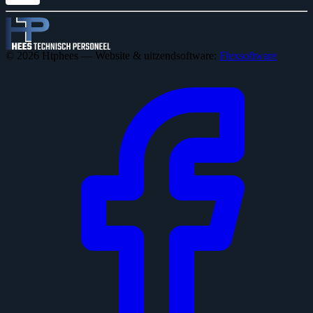
© 2026 Htphees — Website & uitzendsoftware:
Flexsoftware