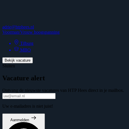
adrie@htphees.nl
Voorman/Vrouw hoogspanning
Tilburg
MBO
Bekijk vacature
Sluiten
Vacature alert
Ontvang de nieuwste vacatures van HTP Hees direct in je mailbox.
Uw e-mailadres is niet juist!
Aanmelden