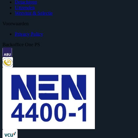
Detacheren
Uitzenden
Werving & Selectie
Voorwaarden
Privacy Policy
Backoffice One PS