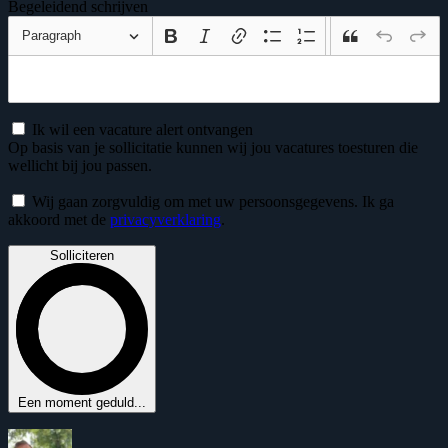
Begeleidend schrijven
Paragraph
Ik wil een vacature alert ontvangen
Op basis van je sollicitatie kunnen wij jou vacatures toesturen die
wellicht bij jou passen.
Wij gaan zorgvuldig om met uw persoonsgegevens. Ik ga
akkoord met de
privacyverklaring
.
Solliciteren
Een moment geduld...