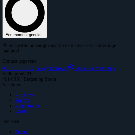
Een moment geduld...
🎉 Succes! Je ontvangt vanaf nu de nieuwste vacatures in je
mailbox!
Contact gegevens
06 - 45 03 45 86
info@htphees.nl
Stuur een WhatsApp
Veilingdreef 21
4614 RX | Bergen op Zoom
Vacatures
Vacatures
Regio’s
Vakgebieden
Locaties
Diensten
Advies