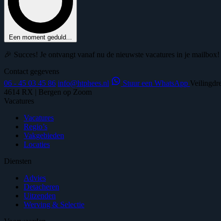
Een moment geduld...
🎉 Succes! Je ontvangt vanaf nu de nieuwste vacatures in je mailbox!
Contact gegevens
06 - 45 03 45 86
info@htphees.nl
Stuur een WhatsApp
Veilingdr
4614 RX | Bergen op Zoom
Vacatures
Vacatures
Regio’s
Vakgebieden
Locaties
Diensten
Advies
Detacheren
Uitzenden
Werving & Selectie