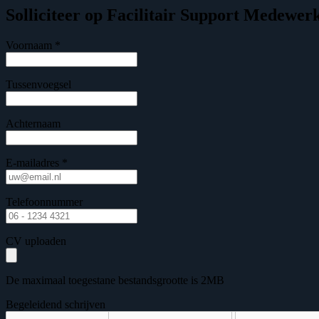
Solliciteer op Facilitair Support Medewer
Voornaam *
Tussenvoegsel
Achternaam
E-mailadres *
Telefoonnummer
CV uploaden
De maximaal toegestane bestandsgrootte is 2MB
Begeleidend schrijven