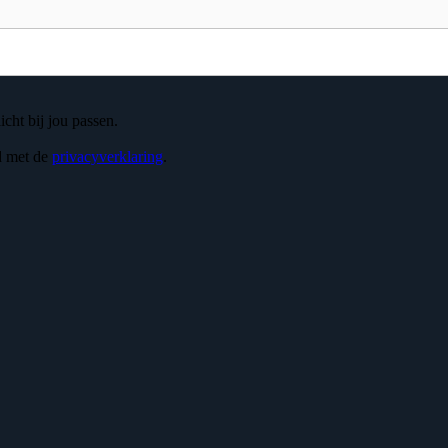
icht bij jou passen.
d met de
privacyverklaring
.