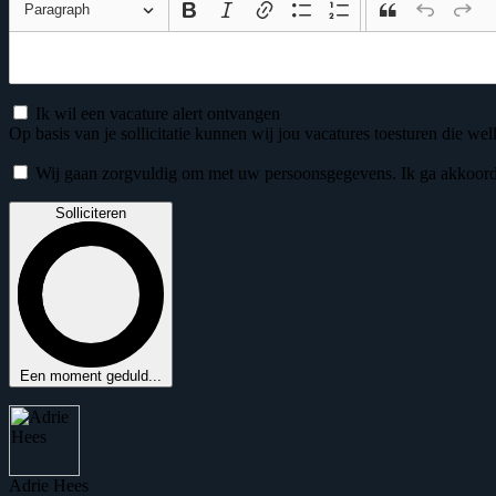
Paragraph
Ik wil een vacature alert ontvangen
Op basis van je sollicitatie kunnen wij jou vacatures toesturen die well
Wij gaan zorgvuldig om met uw persoonsgegevens. Ik ga akkoor
Solliciteren
Een moment geduld...
Adrie Hees