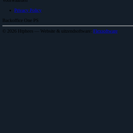
Voorwaarden
Privacy Policy
Backoffice One PS
© 2026 Htphees — Website & uitzendsoftware:
Flexsoftware