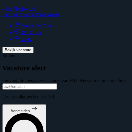
adrie@htphees.nl
Facilitair Support Medewerker
Bergen Op Zoom
32 - 40 uur
MBO
Bekijk vacature
Sluiten
Vacature alert
Ontvang de nieuwste vacatures van HTP Hees direct in je mailbox.
Uw e-mailadres is niet juist!
Aanmelden