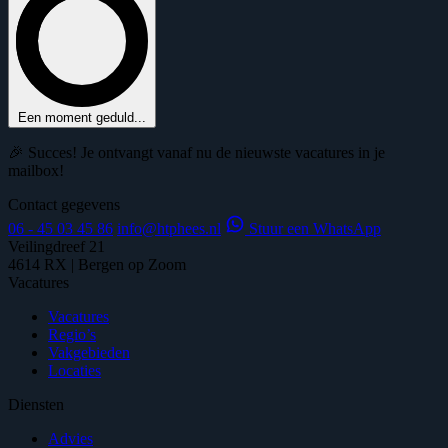
Een moment geduld...
🎉 Succes! Je ontvangt vanaf nu de nieuwste vacatures in je
mailbox!
Contact gegevens
06 - 45 03 45 86
info@htphees.nl
Stuur een WhatsApp
Veilingdreef 21
4614 RX | Bergen op Zoom
Vacatures
Vacatures
Regio’s
Vakgebieden
Locaties
Diensten
Advies