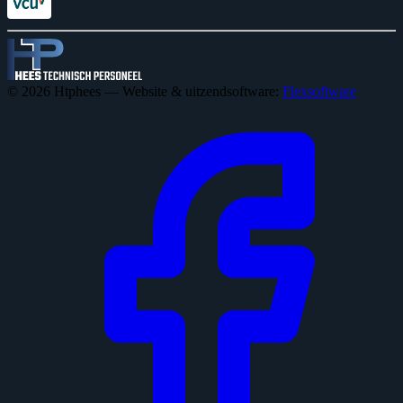
© 2026 Htphees — Website & uitzendsoftware:
Flexsoftware