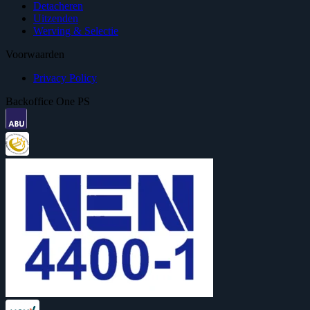
Detacheren
Uitzenden
Werving & Selectie
Voorwaarden
Privacy Policy
Backoffice One PS