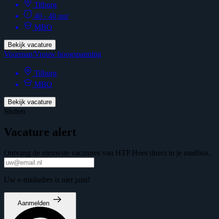
Tilburg
40 - 40 uur
MBO
Bekijk vacature
Voorman/Vrouw hoogspanning
Tilburg
MBO
Bekijk vacature
Sluiten
Vacature alert
Ontvang de nieuwste vacatures van HTP Hees direct in je mailbox.
Uw e-mailadres is niet juist!
Aanmelden