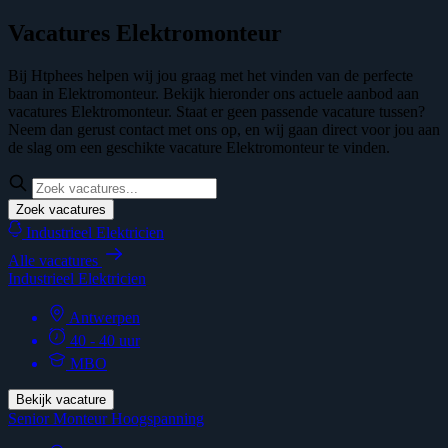
Vacatures Elektromonteur
Bij Htphees helpen wij jou graag met het vinden van de perfecte
baan in Elektromonteur. Bekijk hieronder ons actuele aanbod aan
vacatures Elektromonteur. Staat er geen passende vacature tussen?
Neem dan gerust contact met ons op, en wij gaan direct voor jou aan
de slag om een geschikte vacature Elektromonteur te vinden.
Zoek vacatures
Industrieel Elektricien
Alle vacatures
Industrieel Elektricien
Antwerpen
40 - 40 uur
MBO
Bekijk vacature
Senior Monteur Hoogspanning